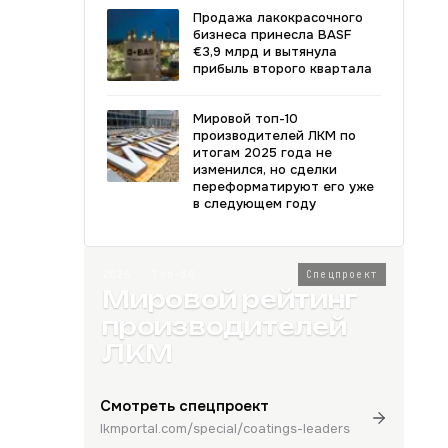
Продажа лакокрасочного
бизнеса принесла BASF
€3,9 млрд и вытянула
прибыль второго квартала
Мировой топ-10
производителей ЛКМ по
итогам 2025 года не
изменился, но сделки
переформатируют его уже
в следующем году
2026 · Топ-80
Спецпроект
Мировой рейтинг
производителей
ЛКМ
Смотреть спецпроект
lkmportal.com/special/coatings-leaders