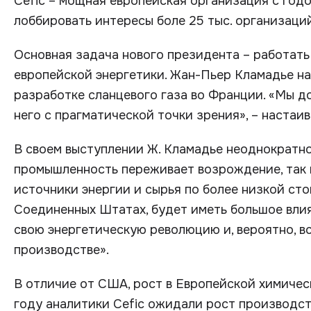
Cefic – мощная европейская организация с год
лоббировать интересы боле 25 тыс. организаци
Основная задача нового президента – работать
европейской энергетики. Жан-Пьер Кламадье н
разработке сланцевого газа во Франции. «Мы д
него с прагматической точки зрения», – настаив
В своем выступлении Ж. Кламадье неоднократно
промышленность переживает возрождение, так 
источники энергии и сырья по более низкой сто
Соединенных Штатах, будет иметь большое влиян
свою энергетическую революцию и, вероятно, 
производстве».
В отличие от США, рост в Европейской химиче
году аналитики Cefic ожидали рост производств