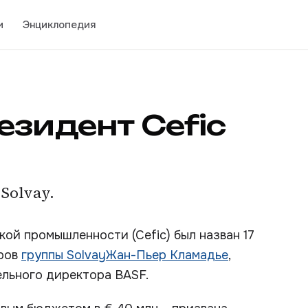
и
Энциклопедия
езидент Cefic
Solvay.
ой промышленности (Cefic) был назван 17
оров
группы Solvay
Жан-Пьер Кламадье
,
ельного директора BASF.