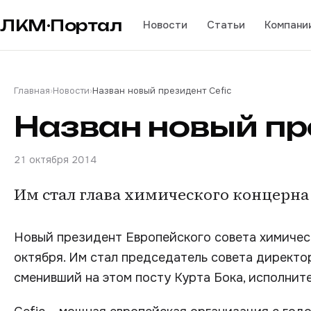
ЛКМ·Портал
Новости
Статьи
Компани
Главная
›
Новости
›
Назван новый президент Cefic
Назван новый пр
21 октября 2014
Им стал глава химического концерна 
Новый президент Европейского совета химическ
октября. Им стал председатель совета директ
сменивший на этом посту Курта Бока, исполнит