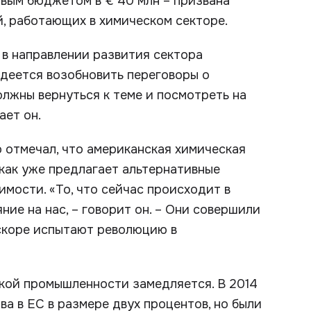
овым бюджетом в € 40 млн – призвана
й, работающих в химическом секторе.
 в направлении развития сектора
адеется возобновить переговоры о
олжны вернуться к теме и посмотреть на
ает он.
 отмечал, что американская химическая
как уже предлагает альтернативные
имости. «То, что сейчас происходит в
ие на нас, – говорит он. – Они совершили
вскоре испытают революцию в
ской промышленности замедляется. В 2014
а в ЕС в размере двух процентов, но были