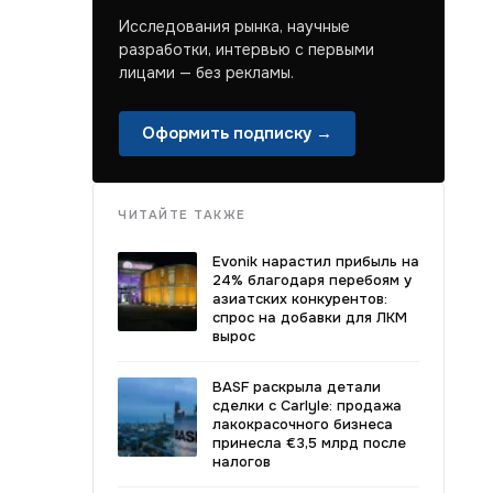
Исследования рынка, научные
разработки, интервью с первыми
лицами — без рекламы.
Оформить подписку →
ЧИТАЙТЕ ТАКЖЕ
Evonik нарастил прибыль на
24% благодаря перебоям у
азиатских конкурентов:
спрос на добавки для ЛКМ
вырос
BASF раскрыла детали
сделки с Carlyle: продажа
лакокрасочного бизнеса
принесла €3,5 млрд после
налогов