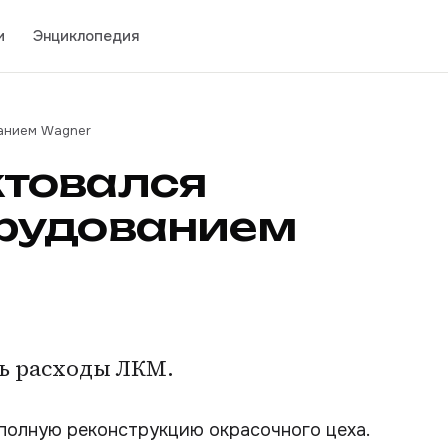
и
Энциклопедия
анием Wagner
товался
рудованием
ь расходы ЛКМ.
полную реконструкцию окрасочного цеха.