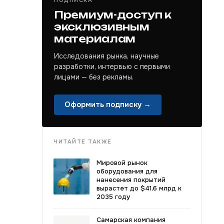
ПОДПИСКА
Премиум-доступ к
эксклюзивным
материалам
Исследования рынка, научные
разработки, интервью с первыми
лицами — без рекламы.
Оформить подписку →
ЧИТАЙТЕ ТАКЖЕ
Мировой рынок
оборудования для
нанесения покрытий
вырастет до $41,6 млрд к
2035 году
Самарская компания