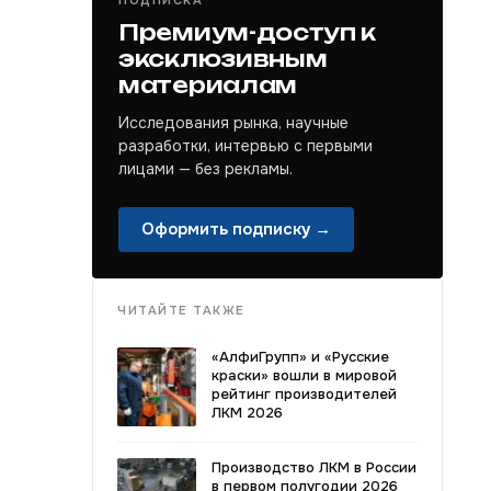
ПОДПИСКА
Премиум-доступ к
эксклюзивным
материалам
Исследования рынка, научные
разработки, интервью с первыми
лицами — без рекламы.
Оформить подписку →
ЧИТАЙТЕ ТАКЖЕ
«АлфиГрупп» и «Русские
краски» вошли в мировой
рейтинг производителей
ЛКМ 2026
Производство ЛКМ в России
в первом полугодии 2026