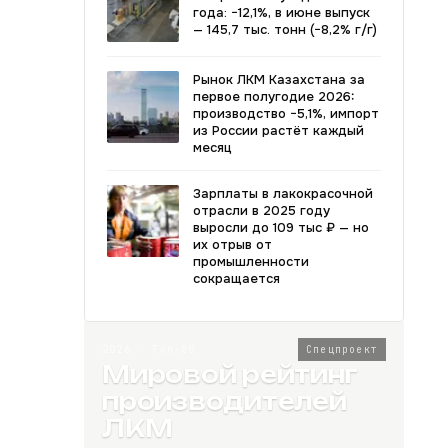
года: −12,1%, в июне выпуск
— 145,7 тыс. тонн (−8,2% г/г)
Рынок ЛКМ Казахстана за
первое полугодие 2026:
производство −5,1%, импорт
из России растёт каждый
месяц
Зарплаты в лакокрасочной
отрасли в 2025 году
выросли до 109 тыс ₽ — но
их отрыв от
промышленности
сокращается
2026 · Топ-80
Спецпроект
Мировой рейтинг
производителей
ЛКМ