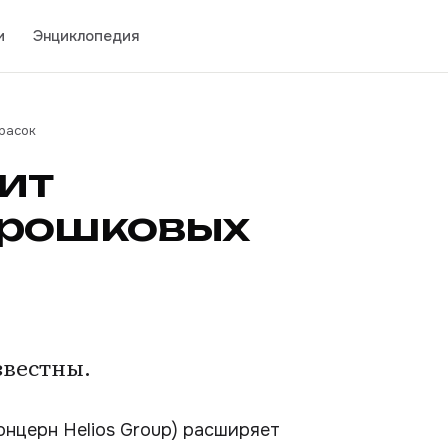
и
Энциклопедия
расок
ит
орошковых
звестны.
нцерн Helios Group) расширяет