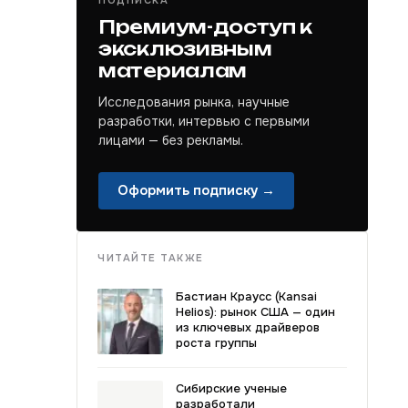
ПОДПИСКА
Премиум-доступ к
эксклюзивным
материалам
Исследования рынка, научные
разработки, интервью с первыми
лицами — без рекламы.
Оформить подписку →
ЧИТАЙТЕ ТАКЖЕ
Бастиан Краусс (Kansai
Helios): рынок США — один
из ключевых драйверов
роста группы
Сибирские ученые
разработали