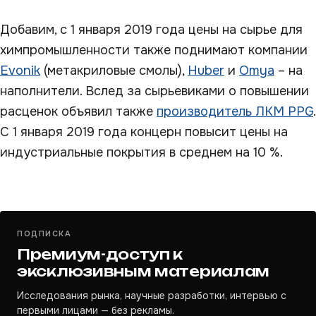
Добавим, с 1 января 2019 года цены на сырье для
химпромышленности также поднимают компании
Evonik
(метакриловые смолы),
Huber
и
Omya
– на
наполнители. Вслед за сырьевиками о повышении
расценок объявил также
производитель ЛКМ PPG
.
С 1 января 2019 года концерн повысит цены на
индустриальные покрытия в среднем на 10 %.
ПОДПИСКА
Премиум-доступ к
эксклюзивным материалам
Исследования рынка, научные разработки, интервью с
первыми лицами — без рекламы.