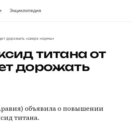
и
Энциклопедия
удет дорожать «сверх нормы»
сид титана от
удет дорожать
 Аравия) объявила о повышении
сид титана.