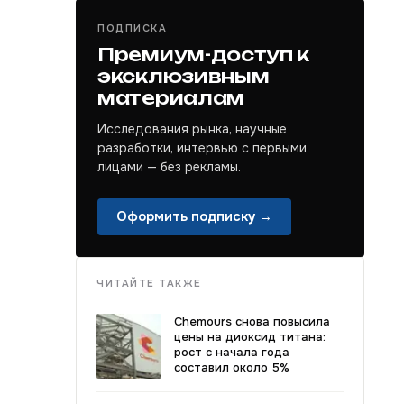
ПОДПИСКА
Премиум-доступ к
эксклюзивным
материалам
Исследования рынка, научные
разработки, интервью с первыми
лицами — без рекламы.
Оформить подписку →
ЧИТАЙТЕ ТАКЖЕ
Chemours снова повысила
цены на диоксид титана:
рост с начала года
составил около 5%