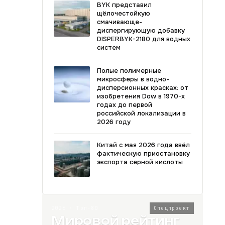
BYK представил
щёлочестойкую
смачивающе-
диспергирующую добавку
DISPERBYK-2180 для водных
систем
Полые полимерные
микросферы в водно-
дисперсионных красках: от
изобретения Dow в 1970-х
годах до первой
российской локализации в
2026 году
Китай с мая 2026 года ввёл
фактическую приостановку
экспорта серной кислоты
2026 · Топ-80
Спецпроект
Мировой рейтинг