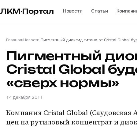
ЛКМ·Портал
Новости
Статьи
Компани
Главная
›
Новости
›
Пигментный диоксид титана от Cristal Global б
Пигментный диок
Cristal Global б
«сверх нормы»
14 декабря 2011
Компания Cristal Global (Саудовская
цен на рутиловый концентрат и диок