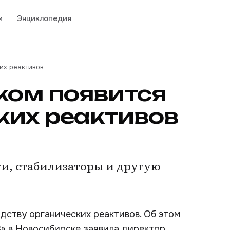
и
Энциклопедия
их реактивов
ком появится
ких реактивов
и, стабилизаторы и другую
дству органических реактивов. Об этом
8» в Новосибирске заявила директор