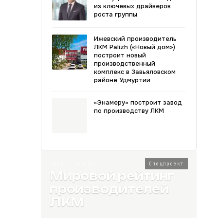
из ключевых драйверов
роста группы
Ижевский производитель
ЛКМ Palizh («Новый дом»)
построит новый
производственный
комплекс в Завьяловском
районе Удмуртии
«Энамеру» построит завод
по производству ЛКМ
2026 · Топ-80
Спецпроект
Мировой рейтинг
производителей
ЛКМ