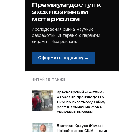
Премиум-доступ к
эксклюзивным
материалам
Исследования рынка, научные
разработки, интервью с первыми
лицами — без рекламы.
Оформить подписку →
ЧИТАЙТЕ ТАКЖЕ
Красноярский «БытХим»
нарастил производство
ЛКМ по льготному займу:
рост в тоннах на фоне
снижения выручки
Бастиан Краусс (Kansai
Helios): рынок США — один