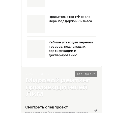
Правительство РФ ввело
меры поддержки бизнеса
Кабмин утвердил перечни
товаров, подлежащих
сертификации и
декларированию
2026 · Топ-80
Спецпроект
Мировой рейтинг
производителей
ЛКМ
Смотреть спецпроект
lkmportal.com/special/coatings-leaders