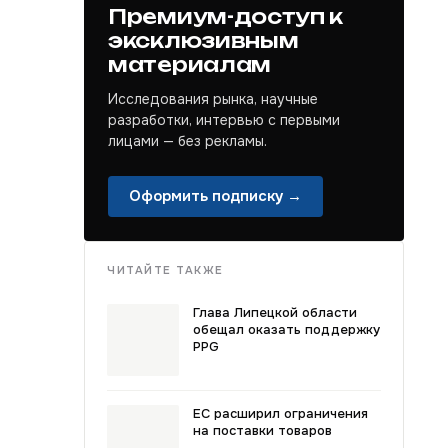
Премиум-доступ к
эксклюзивным
материалам
Исследования рынка, научные
разработки, интервью с первыми
лицами — без рекламы.
Оформить подписку →
ЧИТАЙТЕ ТАКЖЕ
Глава Липецкой области
обещал оказать поддержку
PPG
ЕС расширил ограничения
на поставки товаров