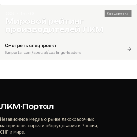
2026 · Топ-80
Спецпроект
Мировой рейтинг
производителей ЛКМ
Смотреть спецпроект
lkmportal.com/special/coatings-leaders
ЛКМ·Портал
Независимое медиа о рынке лакокрасочных
материалов, сырья и оборудования в России,
СНГ и мире.