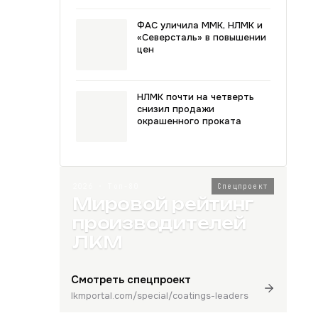
ФАС уличила ММК, НЛМК и
«Северсталь» в повышении
цен
НЛМК почти на четверть
снизил продажи
окрашенного проката
2026 · Топ-80
Спецпроект
Мировой рейтинг
производителей
ЛКМ
Смотреть спецпроект
lkmportal.com/special/coatings-leaders