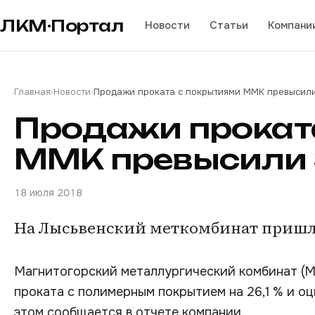
ЛКМ·Портал
Новости
Статьи
Компани
Главная
›
Новости
›
Продажи проката с покрытиями ММК превысили 
Продажи прокат
ММК превысили 3
18 июля 2018
На Лысьвенский меткомбинат пришло
Магнитогорский металлургический комбинат (М
проката с полимерным покрытием на 26,1 % и оц
этом сообщается в отчете компании.