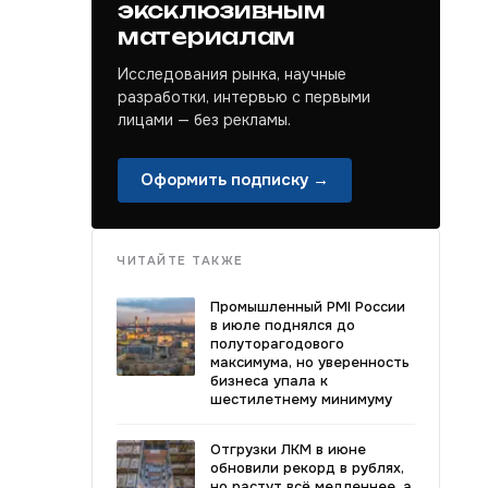
эксклюзивным
материалам
Исследования рынка, научные
разработки, интервью с первыми
лицами — без рекламы.
Оформить подписку →
ЧИТАЙТЕ ТАКЖЕ
Промышленный PMI России
в июле поднялся до
полуторагодового
максимума, но уверенность
бизнеса упала к
шестилетнему минимуму
Отгрузки ЛКМ в июне
обновили рекорд в рублях,
но растут всё медленнее, а