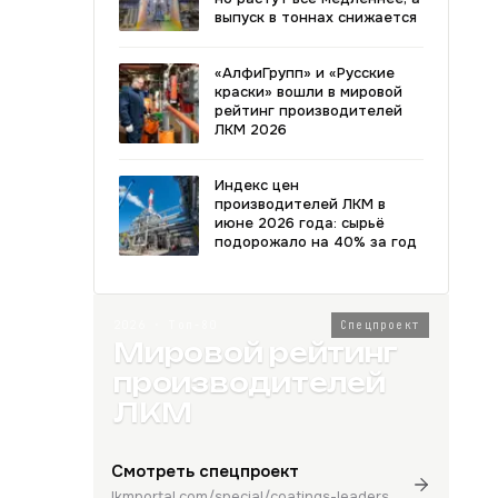
выпуск в тоннах снижается
«АлфиГрупп» и «Русские
краски» вошли в мировой
рейтинг производителей
ЛКМ 2026
Индекс цен
производителей ЛКМ в
июне 2026 года: сырьё
подорожало на 40% за год
2026 · Топ-80
Спецпроект
Мировой рейтинг
производителей
ЛКМ
Смотреть спецпроект
lkmportal.com/special/coatings-leaders