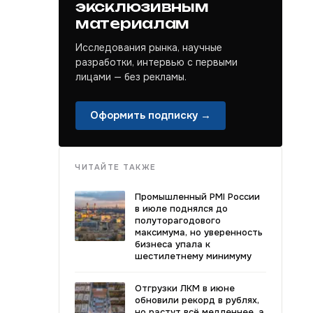
эксклюзивным
материалам
Исследования рынка, научные
разработки, интервью с первыми
лицами — без рекламы.
Оформить подписку →
ЧИТАЙТЕ ТАКЖЕ
Промышленный PMI России
в июле поднялся до
полуторагодового
максимума, но уверенность
бизнеса упала к
шестилетнему минимуму
Отгрузки ЛКМ в июне
обновили рекорд в рублях,
но растут всё медленнее, а