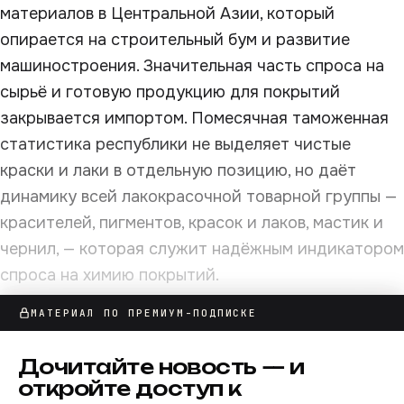
материалов в Центральной Азии, который
опирается на строительный бум и развитие
машиностроения. Значительная часть спроса на
сырьё и готовую продукцию для покрытий
закрывается импортом. Помесячная таможенная
статистика республики не выделяет чистые
краски и лаки в отдельную позицию, но даёт
динамику всей лакокрасочной товарной группы —
красителей, пигментов, красок и лаков, мастик и
чернил, — которая служит надёжным индикатором
спроса на химию покрытий.
МАТЕРИАЛ ПО ПРЕМИУМ-ПОДПИСКЕ
Ниже — разбор по двум срезам статистики:
динамика импорта и роль России как поставщика
Дочитайте
новость
— и
на узбекский рынок.
откройте доступ к