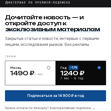
МАТЕРИАЛ ПО ПРЕМИУМ-ПОДПИСКЕ
производство в натуральном выражении и
внешняя торговля красками и лаками с Россией
Дочитайте
новость
— и
по итогам первого квартала 2026 года.
откройте доступ к
эксклюзивным материалам
Закрытые статьи и новости, интервью с первыми
лицами, исследования рынков. Без рекламы.
ТАРИФ
Месяц
Год
−
17
%
1490
₽
1240
₽
/ мес
/ мес · в год
Подписаться за 14 900 ₽ в год
Нужна оплата по безналу? Корпоративная подписка →