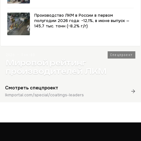
Производство ЛКМ в России в первом
полугодии 2026 года: −12,1%, в июне выпуск —
145,7 тыс. тонн (−8,2% г/г)
2026 · Топ-80
Спецпроект
Мировой рейтинг
производителей ЛКМ
Смотреть спецпроект
lkmportal.com/special/coatings-leaders