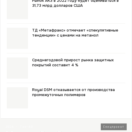
Рынок АКЗ в 2022 году будет оцениваться в
31,73 млрд долларов США
ТД «Метафракс» отмечает «спекулятивные
тенденции» с ценами на метанол
Среднегодовой прирост рынка защитных
покрытий составит 4 %
Royal DSM отказывается от производства
промежуточных полимеров
2026 · Топ-80
Спецпроект