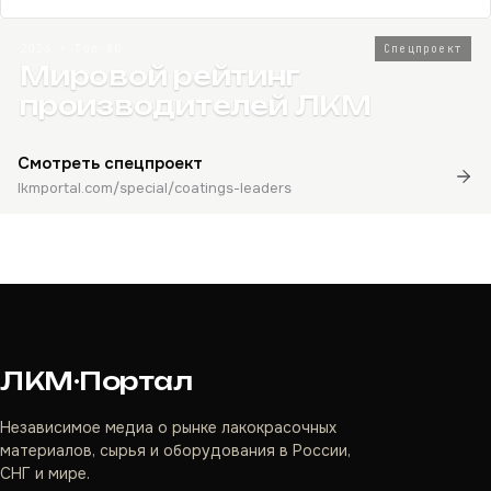
2026 · Топ-80
Спецпроект
Мировой рейтинг
производителей ЛКМ
Смотреть спецпроект
lkmportal.com/special/coatings-leaders
ЛКМ·Портал
Независимое медиа о рынке лакокрасочных
материалов, сырья и оборудования в России,
СНГ и мире.