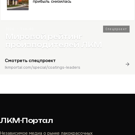
прибыль снизилась
2026 · Топ-80
Спецпроект
Мировой рейтинг
производителей ЛКМ
Смотреть спецпроект
lkmportal.com/special/coatings-leaders
ЛКМ·Портал
Независимое медиа о рынке лакокрасочных