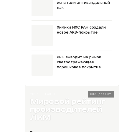
испытали антивандальный
лак
Химики ИХС РАН создали
новое АКЗ-покрытие
PPG выводит на рынок
светоотражающее
порошковое покрытие
2026 · Топ-80
Спецпроект
Мировой рейтинг
производителей
ЛКМ