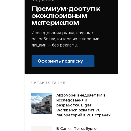
ПОДПИСКА
Премиум-доступ к
эксклюзивным
материалам
Исследования рынка, научные
разработки, интервью с первыми
лицами — без рекламы.
Оформить подписку →
ЧИТАЙТЕ ТАКЖЕ
AkzoNobel внедряет ИИ в
исследования и
разработку: Digital
Workbench охватит 70
лабораторий в 20+ странах
В Санкт-Петербурге