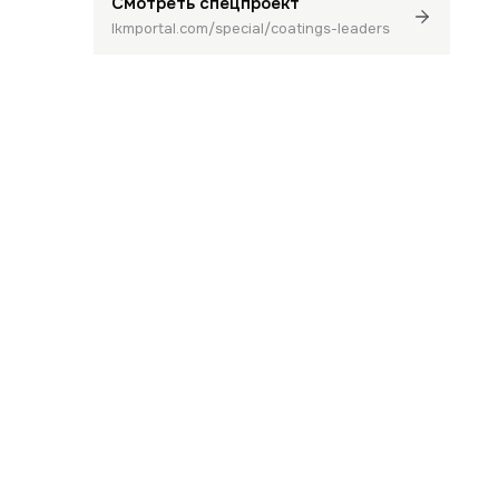
Смотреть спецпроект
lkmportal.com/special/coatings-leaders