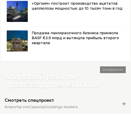
«Оргхим» построит производство ацетатов
целлюлозы мощностью до 10 тысяч тонн в год
Продажа лакокрасочного бизнеса принесла
BASF €3,9 млрд и вытянула прибыль второго
квартала
2026 · Топ-80
Спецпроект
Мировой рейтинг
производителей ЛКМ
Смотреть спецпроект
lkmportal.com/special/coatings-leaders