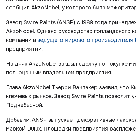
сообщил AkzoNobel, у которого была мажоритар
Завод Swire Paints (ANSP) с 1989 года принадлежа
AkzoNobel. Однако руководство голландского к
компании в
ведущего мирового производителя
предприятии.
На днях AkzoNobel закрыл сделку по покупке ми
полноценным владельцем предприятия.
Глава AkzoNobel Тьерри Ванлакер заявил, что 
ключевых рынков. Завод Swire Paints позволит 
Поднебесной.
Добавим, ANSP выпускает декоративные лакок
маркой Dulux. Площадки предприятия распложен