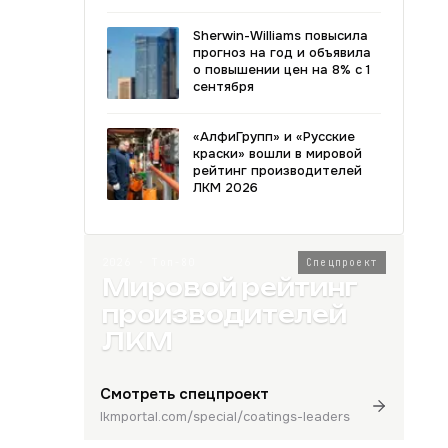
Sherwin-Williams повысила
прогноз на год и объявила
о повышении цен на 8% с 1
сентября
«АлфиГрупп» и «Русские
краски» вошли в мировой
рейтинг производителей
ЛКМ 2026
2026 · Топ-80
Спецпроект
Мировой рейтинг
производителей
ЛКМ
Смотреть спецпроект
lkmportal.com/special/coatings-leaders