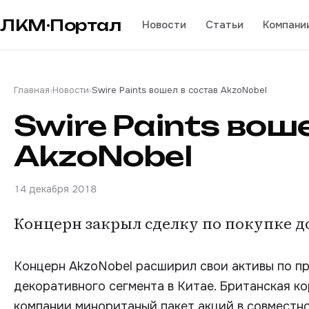
ЛКМ·Портал
Новости
Статьи
Компани
Главная
›
Новости
›
Swire Paints вошел в состав AkzoNobel
Swire Paints вош
AkzoNobel
14 декабря 2018
Концерн закрыл сделку по покупке дол
Концерн AkzoNobel расширил свои активы по п
декоративного сегмента в Китае. Британская кор
компании миноританый пакет акций в совместно