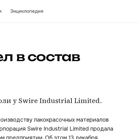
и
Энциклопедия
ел в состав
и у Swire Industrial Limited.
роизводству лакокрасочных материалов
порация Swire Industrial Limited продала
м предприятии. Об этом 13 декабря