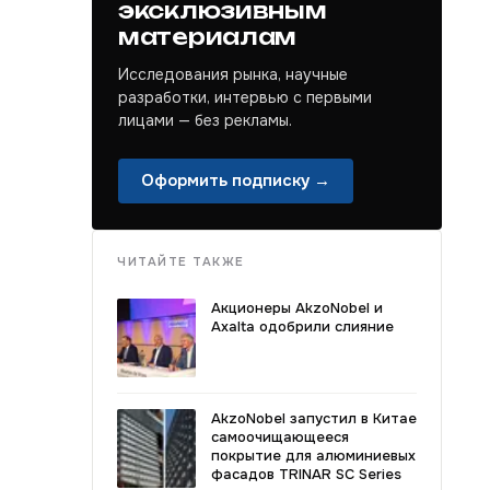
эксклюзивным
материалам
Исследования рынка, научные
разработки, интервью с первыми
лицами — без рекламы.
Оформить подписку →
ЧИТАЙТЕ ТАКЖЕ
Акционеры AkzoNobel и
Axalta одобрили слияние
AkzoNobel запустил в Китае
самоочищающееся
покрытие для алюминиевых
фасадов TRINAR SC Series