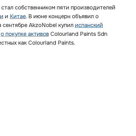
у стал собственником пяти производителей
и
и
Китае
. В июне концерн объявил о
 в сентябре AkzoNobel купил
испанский
а
о покупке активов
Colourland Paints Sdn
естных как Colourland Paints.