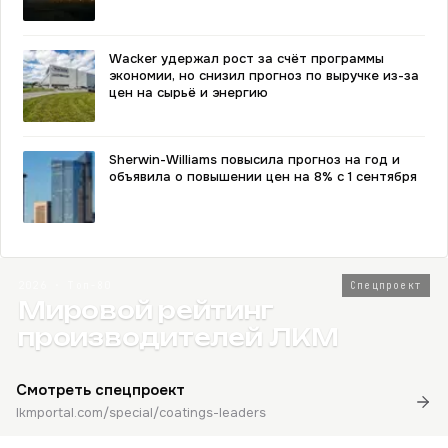
Wacker удержал рост за счёт программы
экономии, но снизил прогноз по выручке из-за
цен на сырьё и энергию
Sherwin-Williams повысила прогноз на год и
объявила о повышении цен на 8% с 1 сентября
2026 · Топ-80
Спецпроект
Мировой рейтинг
производителей ЛКМ
Смотреть спецпроект
lkmportal.com/special/coatings-leaders