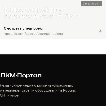
2026 · Топ-80
Спецпроект
Мировой рейтинг
производителей ЛКМ
Смотреть спецпроект
lkmportal.com/special/coatings-leaders
ЛКМ·Портал
Независимое медиа о рынке лакокрасочных
материалов, сырья и оборудования в России,
СНГ и мире.