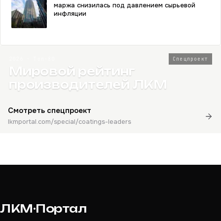
маржа снизилась под давлением сырьевой
инфляции
2026 · Топ-80
Спецпроект
Мировой рейтинг
производителей ЛКМ
Смотреть спецпроект
lkmportal.com/special/coatings-leaders
ЛКМ·Портал