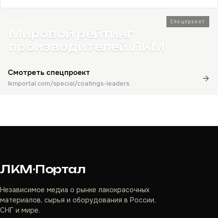
2026 · Топ-80
Спецпроект
Мировой рейтинг
производителей ЛКМ
Смотреть спецпроект
lkmportal.com/special/coatings-leaders
ЛКМ·Портал
Независимое медиа о рынке лакокрасочных
материалов, сырья и оборудования в России,
СНГ и мире.