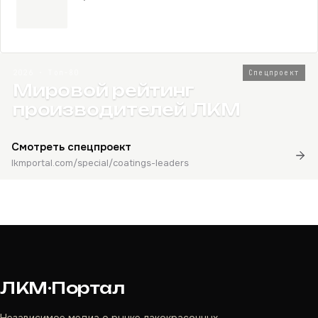
2026 · Топ-80
Спецпроект
Мировой рейтинг
производителей ЛКМ
Смотреть спецпроект
lkmportal.com/special/coatings-leaders
ЛКМ·Портал