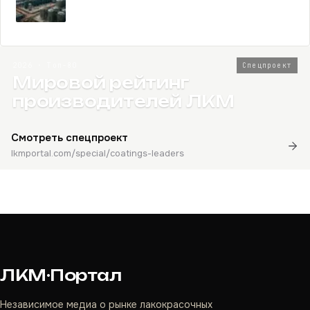
2026 · Топ-80
Спецпроект
Мировой рейтинг
производителей ЛКМ
Смотреть спецпроект
lkmportal.com/special/coatings-leaders
ЛКМ·Портал
Независимое медиа о рынке лакокрасочных