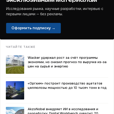
Исследования рынка, научные разработки, интервью с
первыми лицами — без рекламы.
Оформить подписку →
ЧИТАЙТЕ ТАКЖЕ
Wacker удержал рост за счёт программы
экономии, но снизил прогноз по выручке из-за
цен на сырьё и энергию
«Оргхим» построит производство ацетатов
целлюлозы мощностью до 10 тысяч тонн в год
AkzoNobel внедряет ИИ в исследования и
разработку: Digital Workbench охватит 70