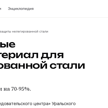
и
Энциклопедия
 защиты нелегированной стали
ные
териал для
ованной стали
 на 70-95%.
едовательского центра» Уральского