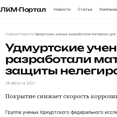
ЛКМ·Портал
Новости
Статьи
Компани
Главная
›
Новости
›
Удмуртские ученые разработали материал для
Удмуртские уче
разработали ма
защиты нелегир
26 августа 2021
Покрытие снижает скорость коррозии
Группа ученых Удмуртского федерального иссл