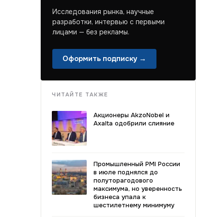
Исследования рынка, научные
разработки, интервью с первыми
лицами — без рекламы.
Оформить подписку →
ЧИТАЙТЕ ТАКЖЕ
Акционеры AkzoNobel и
Axalta одобрили слияние
Промышленный PMI России
в июле поднялся до
полуторагодового
максимума, но уверенность
бизнеса упала к
шестилетнему минимуму