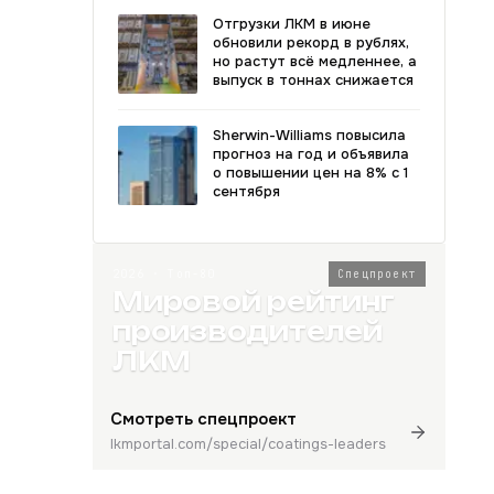
Отгрузки ЛКМ в июне
обновили рекорд в рублях,
но растут всё медленнее, а
выпуск в тоннах снижается
Sherwin-Williams повысила
прогноз на год и объявила
о повышении цен на 8% с 1
сентября
2026 · Топ-80
Спецпроект
Мировой рейтинг
производителей
ЛКМ
Смотреть спецпроект
lkmportal.com/special/coatings-leaders