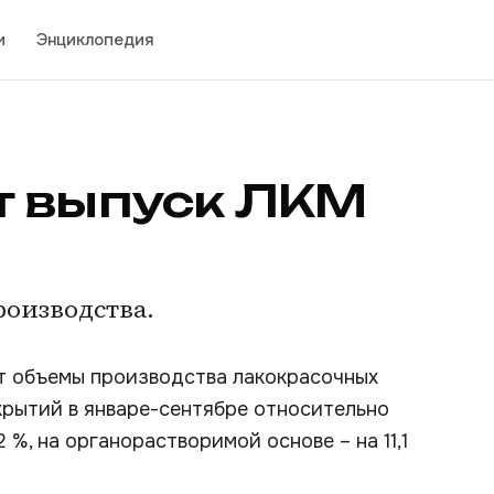
и
Энциклопедия
т выпуск ЛКМ
роизводства.
т объемы производства лакокрасочных
крытий в январе-сентябре относительно
 %, на органорастворимой основе – на 11,1