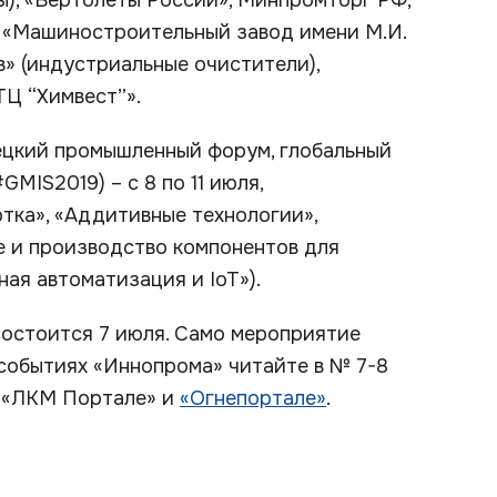
), «Вертолеты России», Минпромторг РФ,
 «Машиностроительный завод имени М.И.
в» (индустриальные очистители),
ТЦ “Химвест”».
ецкий промышленный форум, глобальный
MIS2019) – с 8 по 11 июля,
тка», «Аддитивные технологии»,
е и производство компонентов для
ая автоматизация и IoT»).
остоится 7 июля. Само мероприятие
 событиях «Иннопрома» читайте в № 7-8
а «ЛКМ Портале» и
«Огнепортале»
.