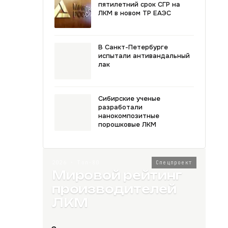
пятилетний срок СГР на
ЛКМ в новом ТР ЕАЭС
В Санкт-Петербурге
испытали антивандальный
лак
Сибирские ученые
разработали
нанокомпозитные
порошковые ЛКМ
2026 · Топ-80
Спецпроект
Мировой рейтинг
производителей
ЛКМ