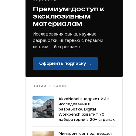
ПОДПИСКА
Премиум-доступ к
эксклюзивным
материалам
Исследования рынка, научные
разработки, интервью с первыми
лицами — без рекламы.
Оформить подписку →
ЧИТАЙТЕ ТАКЖЕ
AkzoNobel внедряет ИИ в
исследования и
разработку: Digital
Workbench охватит 70
лабораторий в 20+ странах
Минпромторг подтвердил