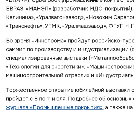
«ВИАМ»), CyberBook (промышленные компьютеры
ЕВРАЗ, «МАНЭЛ» (разработчик МДО-покрытий),
Калинина», «Уралвагонзавод», «Новохим Сарато
«Транснефть», УГМК, «Уралмашзавод», ФГУП «Н
Во время «Иннопрома» пройдут российско-тур
саммит по производству и индустриализации (#G
специализированные выставки («Металлообрабо
«Технологии для энергетики», «Машиностроени
машиностроительной отрасли» и «Индустриальн
Торжественное открытие юбилейной выставки с
пройдет с 8 по 11 июля. Подробнее об основных
журнала «Промышленные покрытия»
, а также н