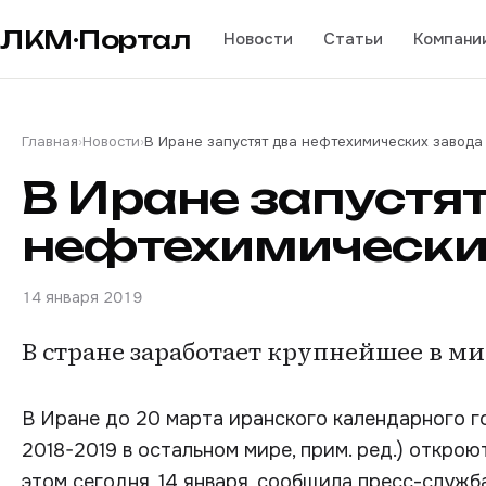
ЛКМ·Портал
Новости
Статьи
Компани
Главная
›
Новости
›
В Иране запустят два нефтехимических завода
В Иране запустят
нефтехимически
14 января 2019
В стране заработает крупнейшее в м
В Иране до 20 марта иранского календарного го
2018-2019 в остальном мире, прим. ред.) откро
этом сегодня, 14 января, сообщила пресс-служб