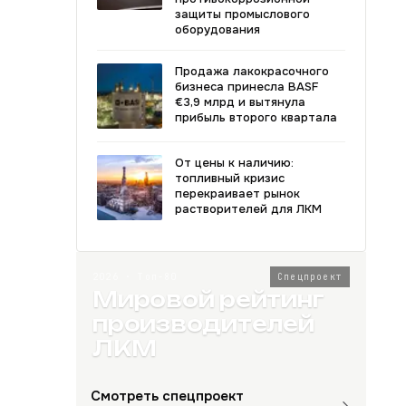
защиты промыслового
оборудования
Продажа лакокрасочного
бизнеса принесла BASF
€3,9 млрд и вытянула
прибыль второго квартала
От цены к наличию:
топливный кризис
перекраивает рынок
растворителей для ЛКМ
2026 · Топ-80
Спецпроект
Мировой рейтинг
производителей
ЛКМ
Смотреть спецпроект