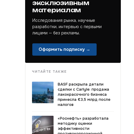
эксклюзивным
материалам
Исследования рынка, научные
разработки, интервью с первыми
лицами — без рекламы.
Оформить подписку →
ЧИТАЙТЕ ТАКЖЕ
BASF раскрыла детали
сделки с Carlyle: продажа
лакокрасочного бизнеса
принесла €3,5 млрд после
налогов
«Роснефть» разработала
методику оценки
эффективности
противокоррозионной