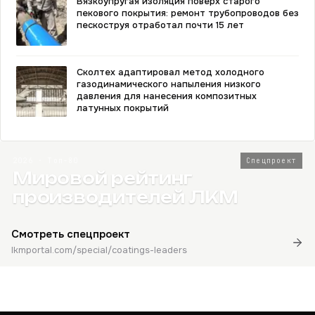
Вязкоупругая изоляция поверх старого
пекового покрытия: ремонт трубопроводов без
пескоструя отработал почти 15 лет
Сколтех адаптировал метод холодного
газодинамического напыления низкого
давления для нанесения композитных
латунных покрытий
2026 · Топ-80
Спецпроект
Мировой рейтинг
производителей ЛКМ
Смотреть спецпроект
lkmportal.com/special/coatings-leaders