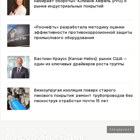
набирает обороты»: Юлиане Хефель (PPG) о
рынке индустриальных покрытий
«Роснефть» разработала методику оценки
эффективности противокоррозионной защиты
промыслового оборудования
Бастиан Краусс (Kansai Helios): рынок США —
один из ключевых драйверов роста группы
Вязкоупругая изоляция поверх старого
пекового покрытия: ремонт трубопроводов без
пескоструя отработал почти 15 лет
2026 · Топ-80
Спецпроект
Мировой рейтинг