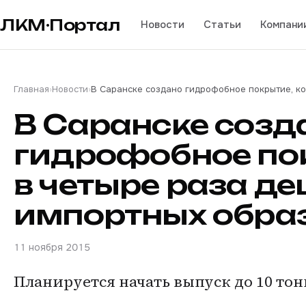
ЛКМ·Портал
Новости
Статьи
Компани
Главная
›
Новости
›
В Саранске создано гидрофобное покрытие, ко
В Саранске созд
гидрофобное пок
в четыре раза д
импортных обра
11 ноября 2015
Планируется начать выпуск до 10 тон