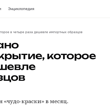
и
Энциклопедия
торое в четыре раза дешевле импортных образцов
ано
рытие, которое
ешевле
зцов
н «чудо-краски» в месяц.