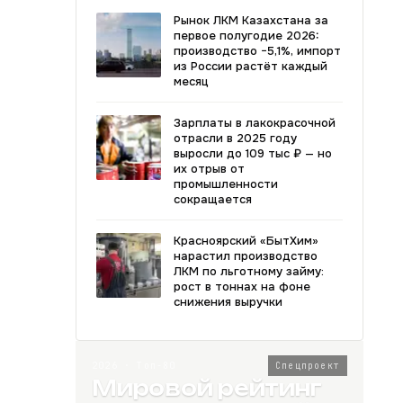
Рынок ЛКМ Казахстана за
первое полугодие 2026:
производство −5,1%, импорт
из России растёт каждый
месяц
Зарплаты в лакокрасочной
отрасли в 2025 году
выросли до 109 тыс ₽ — но
их отрыв от
промышленности
сокращается
Красноярский «БытХим»
нарастил производство
ЛКМ по льготному займу:
рост в тоннах на фоне
снижения выручки
2026 · Топ-80
Спецпроект
Мировой рейтинг