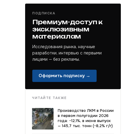
ПОДПИСКА
Премиум-доступ к
эксклюзивным
материалам
Исследования рынка, научные
разработки, интервью с первыми
лицами — без рекламы.
Оформить подписку →
ЧИТАЙТЕ ТАКЖЕ
Производство ЛКМ в России
в первом полугодии 2026
года: −12,1%, в июне выпуск
— 145,7 тыс. тонн (−8,2% г/г)