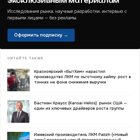
эксклюзивным материалам
Исследования рынка, научные разработки, интервью с
первыми лицами — без рекламы.
Оформить подписку →
ЧИТАЙТЕ ТАКЖЕ
Красноярский «БытХим» нарастил
производство ЛКМ по льготному займу: рост в
тоннах на фоне снижения выручки
Бастиан Краусс (Kansai Helios): рынок США —
один из ключевых драйверов роста группы
Ижевский производитель ЛКМ Palizh («Новый
дом») построит новый производственный