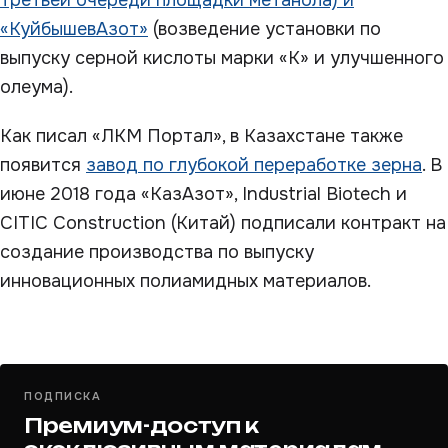
третьей очереди площадки метанола) и
«КуйбышевАзот»
(возведение установки по
выпуску серной кислоты марки «К» и улучшенного
олеума).
Как писал «ЛКМ Портал», в Казахстане также
появится
завод по глубокой переработке зерна
. В
июне 2018 года «КазАзот», Industrial Biotech и
CITIC Construction (Китай) подписали контракт на
создание производства по выпуску
инновационных полиамидных материалов.
ПОДПИСКА
Премиум-доступ к