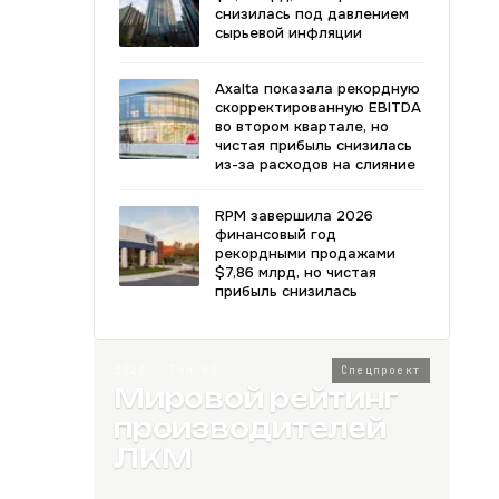
снизилась под давлением
сырьевой инфляции
Axalta показала рекордную
скорректированную EBITDA
во втором квартале, но
чистая прибыль снизилась
из-за расходов на слияние
RPM завершила 2026
финансовый год
рекордными продажами
$7,86 млрд, но чистая
прибыль снизилась
2026 · Топ-80
Спецпроект
Мировой рейтинг
производителей
ЛКМ