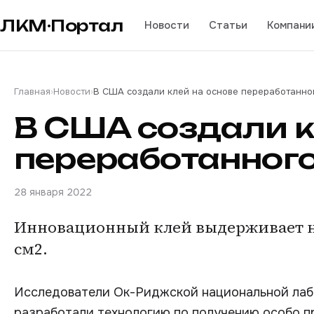
ЛКМ·Портал
Новости
Статьи
Компани
Главная
›
Новости
›
В США создали клей на основе переработанно
В США создали к
переработанного
28 января 2022
Инновационный клей выдерживает на
см2.
Исследователи Ок-Риджской национальной ла
разработали технологию по получению особо пр