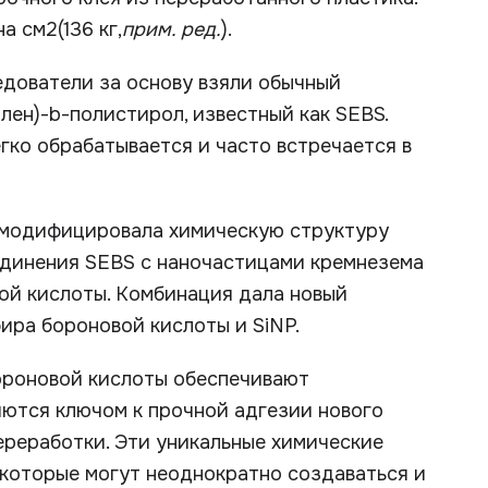
на см
2
(136 кг,
прим. ред.
).
едователи за основу взяли обычный
лен)-b-полистирол, известный как SEBS.
ко обрабатывается и часто встречается в
 модифицировала химическую структуру
единения SEBS с наночастицами кремнезема
ой кислоты. Комбинация дала новый
ира бороновой кислоты и SiNP.
ороновой кислоты обеспечивают
яются ключом к прочной адгезии нового
ереработки. Эти уникальные химические
 которые могут неоднократно создаваться и