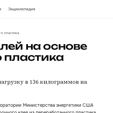
и
Энциклопедия
го пластика
лей на основе
 пластика
грузку в 136 килограммов на
боратории Министерства энергетики США
очного клея из переработанного пластика.