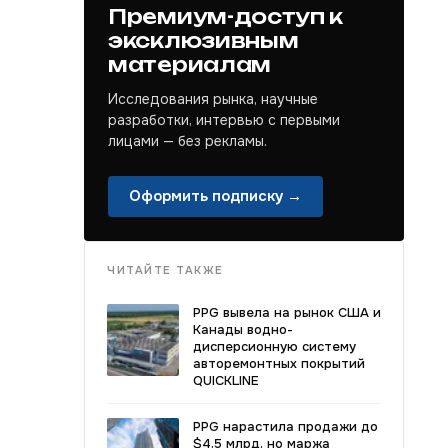
Премиум-доступ к
эксклюзивным
материалам
Исследования рынка, научные
разработки, интервью с первыми
лицами — без рекламы.
Оформить подписку →
ЧИТАЙТЕ ТАКЖЕ
PPG вывела на рынок США и
Канады водно-
дисперсионную систему
авторемонтных покрытий
QUICKLINE
PPG нарастила продажи до
$4,5 млрд, но маржа