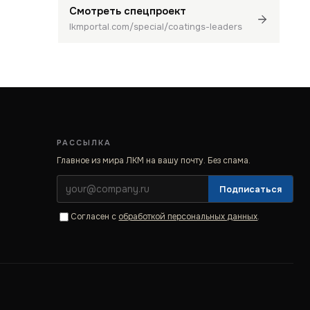
Смотреть спецпроект
lkmportal.com/special/coatings-leaders
РАССЫЛКА
Главное из мира ЛКМ на вашу почту. Без спама.
Подписаться
Согласен с
обработкой персональных данных
.