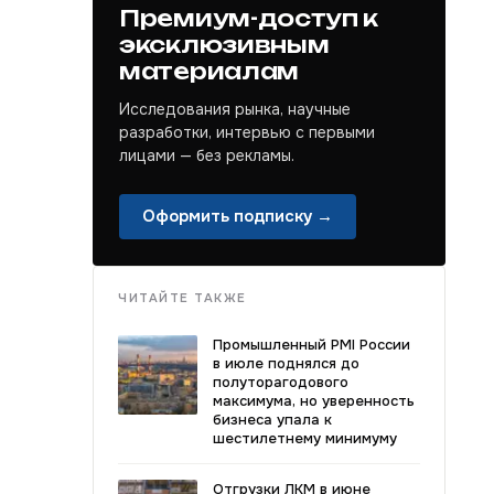
Премиум-доступ к
эксклюзивным
материалам
Исследования рынка, научные
разработки, интервью с первыми
лицами — без рекламы.
Оформить подписку →
ЧИТАЙТЕ ТАКЖЕ
Промышленный PMI России
в июле поднялся до
полуторагодового
максимума, но уверенность
бизнеса упала к
шестилетнему минимуму
Отгрузки ЛКМ в июне