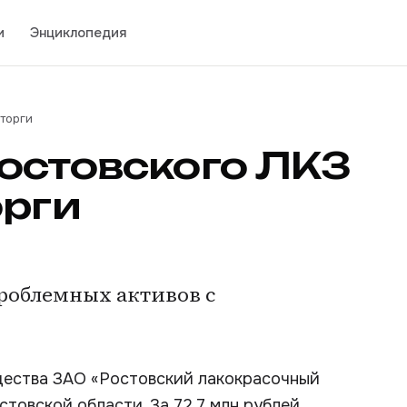
и
Энциклопедия
 торги
остовского ЛКЗ
орги
проблемных активов с
щества ЗАО «Ростовский лакокрасочный
товской области. За 72,7 млн рублей