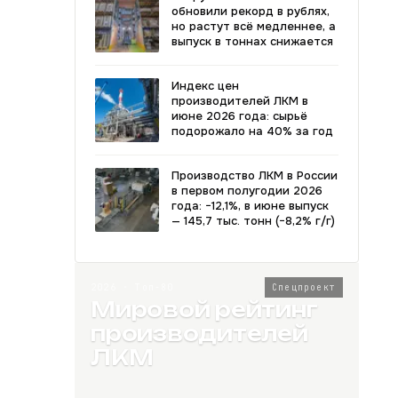
обновили рекорд в рублях,
но растут всё медленнее, а
выпуск в тоннах снижается
Индекс цен
производителей ЛКМ в
июне 2026 года: сырьё
подорожало на 40% за год
Производство ЛКМ в России
в первом полугодии 2026
года: −12,1%, в июне выпуск
— 145,7 тыс. тонн (−8,2% г/г)
2026 · Топ-80
Спецпроект
Мировой рейтинг
производителей
ЛКМ