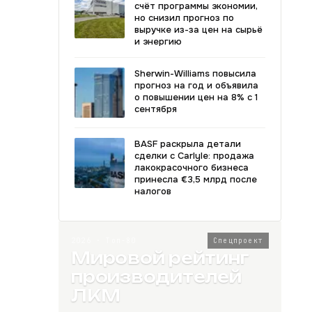
счёт программы экономии,
но снизил прогноз по
выручке из-за цен на сырьё
и энергию
Sherwin-Williams повысила
прогноз на год и объявила
о повышении цен на 8% с 1
сентября
BASF раскрыла детали
сделки с Carlyle: продажа
лакокрасочного бизнеса
принесла €3,5 млрд после
налогов
2026 · Топ-80
Спецпроект
Мировой рейтинг
производителей
ЛКМ