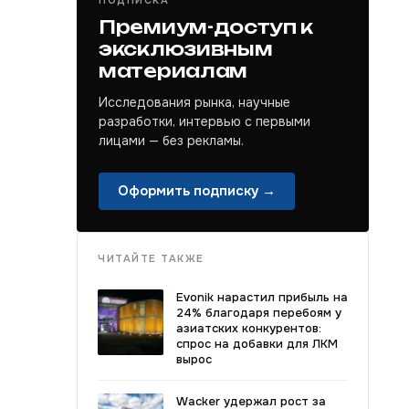
ПОДПИСКА
Премиум-доступ к
эксклюзивным
материалам
Исследования рынка, научные
разработки, интервью с первыми
лицами — без рекламы.
Оформить подписку →
ЧИТАЙТЕ ТАКЖЕ
Evonik нарастил прибыль на
24% благодаря перебоям у
азиатских конкурентов:
спрос на добавки для ЛКМ
вырос
Wacker удержал рост за