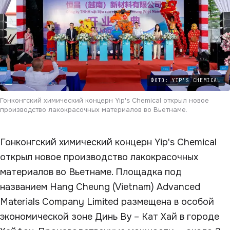
ФОТО: YIP'S CHEMICAL
Гонконгский химический концерн Yip's Chemical открыл новое
производство лакокрасочных материалов во Вьетнаме.
Гонконгский химический концерн Yip's Chemical
открыл новое производство лакокрасочных
материалов во Вьетнаме. Площадка под
названием Hang Cheung (Vietnam) Advanced
Materials Company Limited размещена в особой
экономической зоне Динь Ву – Кат Хай в городе