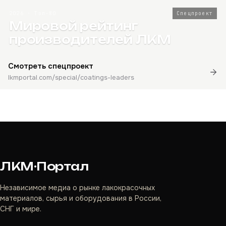
2026 · Топ-80
Спецпроект
Мировой рейтинг
производителей ЛКМ
Смотреть спецпроект
lkmportal.com/special/coatings-leaders
ЛКМ·Портал
Независимое медиа о рынке лакокрасочных
материалов, сырья и оборудования в России,
СНГ и мире.