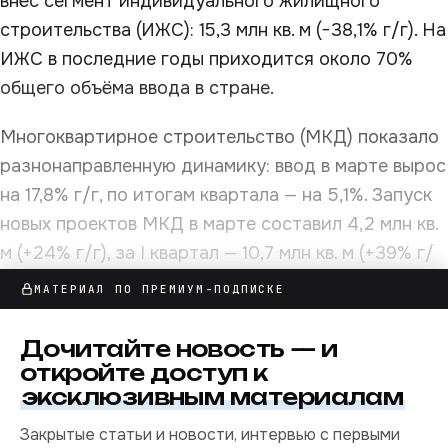
внёс сегмент индивидуального жилищного
строительства (ИЖС): 15,3 млн кв. м (−38,1% г/г). На
ИЖС в последние годы приходится около 70%
общего объёма ввода в стране.
Многоквартирное строительство (МКД) показало
разнонаправленную динамику: ввод в марте вырос
на 17,8% г/г, по итогам квартала — на 5,1%. Запуск
новых проектов МКД в марте составил 4,2 млн кв.
м (+24% г/г), за I квартал — 10,7 млн кв. м (+39% г/
г). Одновременно общая площадь МКД в выданных
МАТЕРИАЛ ПО ПРЕМИУМ-ПОДПИСКЕ
разрешениях на строительство по итогам
квартала оказалась на 22% ниже, чем годом
Дочитайте
новость
— и
ранее.
откройте доступ к
эксклюзивным материалам
Закрытые статьи и новости, интервью с первыми