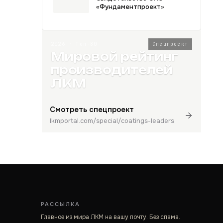
«Фундаментпроект»
2026 · Топ-80
Спецпроект
Мировой рейтинг
производителей
ЛКМ
Смотреть спецпроект
lkmportal.com/special/coatings-leaders
РАССЫЛКА
Главное из мира ЛКМ на вашу почту. Без спама.