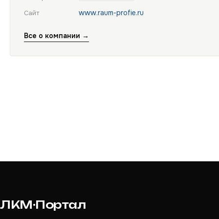
www.raum-profie.ru
Сайт
Все о компании →
ЛКМ·Портал