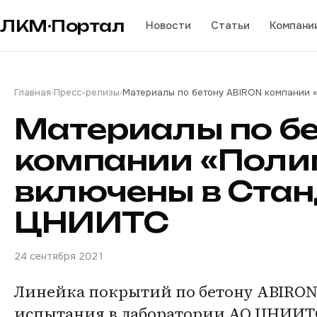
ЛКМ·Портал
Новости
Статьи
Компани
Главная
›
Пресс-релизы
›
Материалы по бетону ABIRON компании 
Материалы по б
компании «Поли
включены в Стан
ЦНИИТС
24 сентября 2021
Линейка покрытий по бетону ABIRO
испытания в лаборатории АО ЦНИИТС 