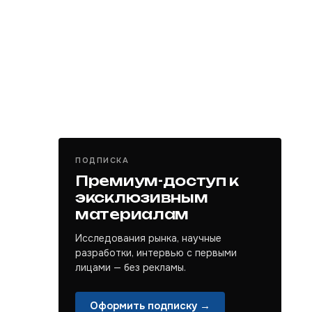
ПОДПИСКА
Премиум-доступ к
эксклюзивным
материалам
Исследования рынка, научные
разработки, интервью с первыми
лицами — без рекламы.
Оформить подписку →