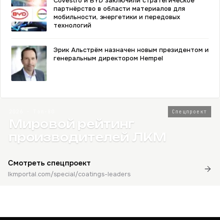
Covestro и BYD заключили стратегическое
партнёрство в области материалов для
мобильности, энергетики и передовых
технологий
Эрик Альстрём назначен новым президентом и
генеральным директором Hempel
2026 · Топ-80
Спецпроект
Мировой рейтинг
производителей ЛКМ
Смотреть спецпроект
lkmportal.com/special/coatings-leaders