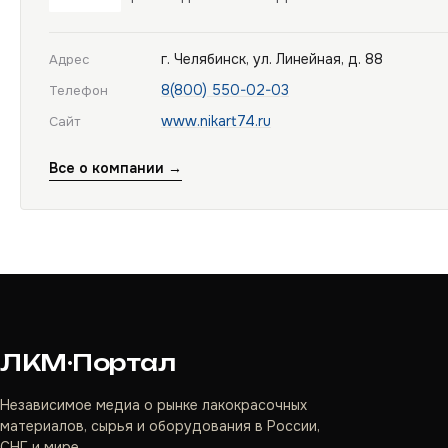
г. Челябинск, ул. Линейная, д. 88
Адрес
8(800) 550-02-03
Телефон
www.nikart74.ru
Сайт
Все о компании →
ЛКМ·Портал
Независимое медиа о рынке лакокрасочных
материалов, сырья и оборудования в России,
СНГ и мире.