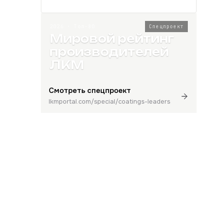
2026 · Топ-80
Спецпроект
Мировой рейтинг
производителей
ЛКМ
Смотреть спецпроект
lkmportal.com/special/coatings-leaders