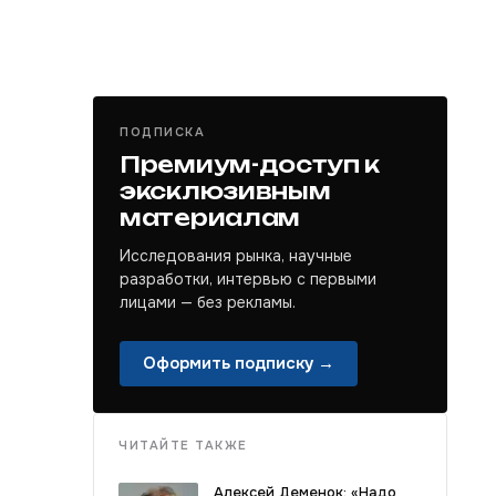
ПОДПИСКА
Премиум-доступ к
эксклюзивным
материалам
Исследования рынка, научные
разработки, интервью с первыми
лицами — без рекламы.
Оформить подписку →
ЧИТАЙТЕ ТАКЖЕ
Алексей Деменок: «Надо