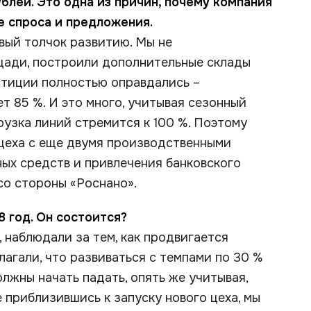
блей. Это одна из причин, почему компания
не спроса и предложения.
вый толчок развитию. Мы не
ощади, построили дополнительные склады
стиции полностью оправдались –
т 85 %. И это много, учитывая сезонный
рузка линий стремится к 100 %. Поэтому
 цеха с еще двумя производственными
ных средств и привлечения банковского
со стороны «Роснано».
8 год. Он состоится?
 наблюдали за тем, как продвигается
гали, что развиваться с темпами по 30 %
олжны начать падать, опять же учитывая,
е приблизившись к запуску нового цеха, мы