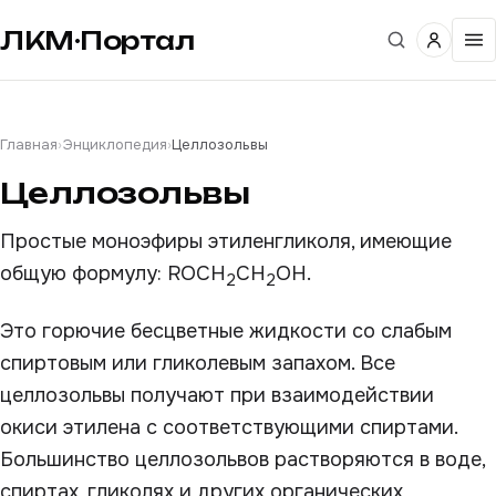
ЛКМ·Портал
Главная
›
Энциклопедия
›
Целлозольвы
Целлозольвы
Простые моноэфиры этиленгликоля, имеющие
общую формулу: ROCH
CH
OH.
2
2
Это горючие бесцветные жидкости со слабым
спиртовым или гликолевым запахом. Все
целлозольвы получают при взаимодействии
окиси этилена с соответствующими спиртами.
Большинство целлозольвов растворяются в воде,
спиртах, гликолях и других органических