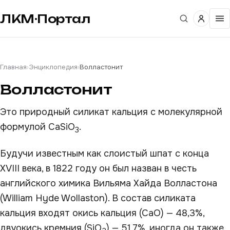
ЛКМ·Портал
Главная
›
Энциклопедия
›
Волластонит
Волластонит
Это природный силикат кальция с молекулярной
формулой CaSiO
.
3
Будучи известным как слоистый шпат с конца
XVIII века, в 1822 году он был назван в честь
английского химика Вильяма Хайда Волластона
(William Hyde Wollaston). В состав силиката
кальция входят окись кальция (СаО) — 48,3%,
двуокись кремния (SiO
) — 51,7%, иногда он также