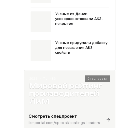
Ученые из Дании
усовершенствовали АКЗ-
покрытия
Ученые придумали добавку
для повышения АКЗ-
свойств
2026 · Топ-80
Спецпроект
Мировой рейтинг
производителей
ЛКМ
Смотреть спецпроект
lkmportal.com/special/coatings-leaders