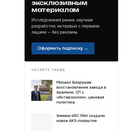
эксклюзивным
материалам
Исследования рынка, научные
разработки, интервью с первыми
лицами — без рекламы.
Оформить подписку →
ЧИТАЙТЕ ТАКЖЕ
Михаил Вахрушев:
восстановление завода в
Арамили, СП с
«Интерсколом», ценовая
политика
Химики ИХС РАН создали
новое АКЗ-покрытие