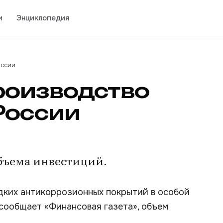
и
Энциклопедия
оссии
роизводство
России
бъема инвестиций.
дких антикоррозионных покрытий в особой
 сообщает «Финансовая газета», объем