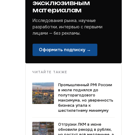
эксклюзивным
материалам
Исследования рынка, научные
разработки, интервью с первыми
лицами — без рекламы.
Оформить подписку →
ЧИТАЙТЕ ТАКЖЕ
Промышленный PMI России
в июле поднялся до
полуторагодового
максимума, но уверенность
бизнеса упала к
шестилетнему минимуму
Отгрузки ЛКМ в июне
обновили рекорд в рублях,
но растут всё медленнее, а