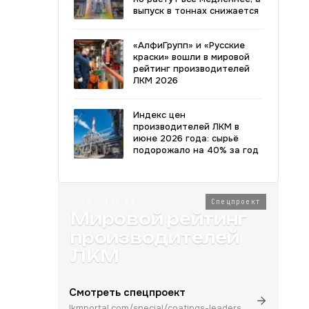
выпуск в тоннах снижается
«АлфиГрупп» и «Русские
краски» вошли в мировой
рейтинг производителей
ЛКМ 2026
Индекс цен
производителей ЛКМ в
июне 2026 года: сырьё
подорожало на 40% за год
2026 · Топ-80
Спецпроект
Мировой рейтинг
производителей
ЛКМ
Смотреть спецпроект
lkmportal.com/special/coatings-leaders