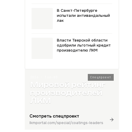
В Санкт-Петербурге
испытали антивандальный
лак
Власти Тверской области
одобрили льготный кредит
производителю ЛКМ
2026 · Топ-80
Спецпроект
Мировой рейтинг
производителей
ЛКМ
Смотреть спецпроект
lkmportal.com/special/coatings-leaders