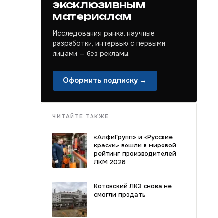
эксклюзивным
материалам
Исследования рынка, научные
разработки, интервью с первыми
лицами — без рекламы.
Оформить подписку →
ЧИТАЙТЕ ТАКЖЕ
«АлфиГрупп» и «Русские
краски» вошли в мировой
рейтинг производителей
ЛКМ 2026
Котовский ЛКЗ снова не
смогли продать